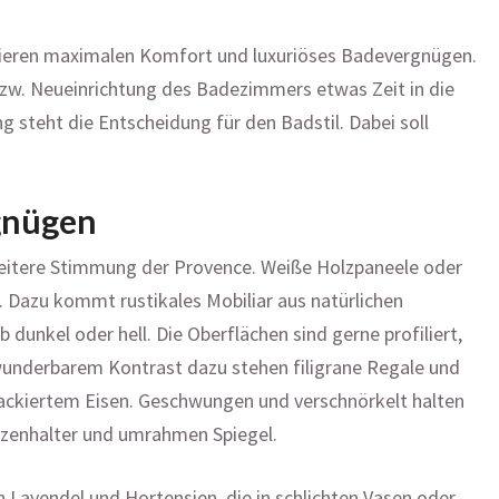
ntieren maximalen Komfort und luxuriöses Badevergnügen.
 bzw. Neueinrichtung des Badezimmers etwas Zeit in die
 steht die Entscheidung für den Badstil. Dabei soll
gnügen
 heitere Stimmung der Provence. Weiße Holzpaneele oder
. Dazu kommt rustikales Mobiliar aus natürlichen
b dunkel oder hell. Die Oberflächen sind gerne profiliert,
wunderbarem Kontrast dazu stehen filigrane Regale und
lackiertem Eisen. Geschwungen und verschnörkelt halten
erzenhalter und umrahmen Spiegel.
Lavendel und Hortensien, die in schlichten Vasen oder