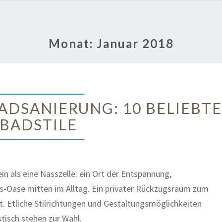
Monat:
Januar 2018
IDEEN
BADSANIERUNG: 10 BELIEBT
FÜR
IHRE
BADSTILE
BADSANIERUNG:
10
BELIEBTE
BADSTILE
n als eine Nasszelle: ein Ort der Entspannung,
ss-Oase mitten im Alltag. Ein privater Rückzugsraum zum
. Etliche Stilrichtungen und Gestaltungsmöglichkeiten
stisch stehen zur Wahl.