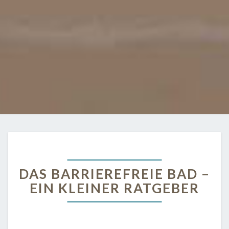
DAS
DAS BARRIEREFREIE BAD –
BARRIEREFREIE
BAD
EIN KLEINER RATGEBER
–
EIN
KLEINER
RATGEBER