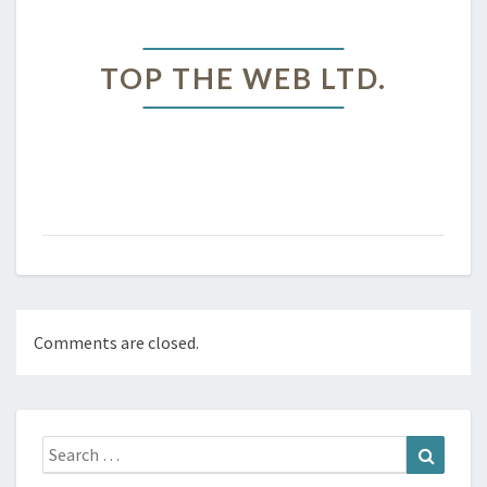
TOP
TOP THE WEB LTD.
THE
WEB
LTD.
Comments are closed.
Search
Search
for: